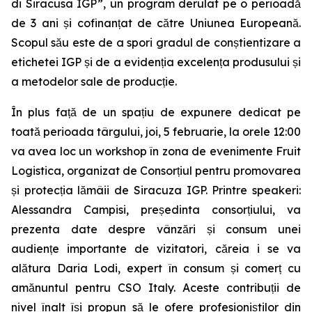
di Siracusa IGP”, un program derulat pe o perioadă
de 3 ani și cofinanțat de către Uniunea Europeană.
Scopul său este de a spori gradul de conștientizare a
etichetei IGP și de a evidenția excelența produsului și
a metodelor sale de producție.
În plus față de un spațiu de expunere dedicat pe
toată perioada târgului, joi, 5 februarie, la orele 12:00
va avea loc un workshop în zona de evenimente Fruit
Logistica, organizat de Consorțiul pentru promovarea
și protecția lămâii de Siracuza IGP. Printre speakeri:
Alessandra Campisi, președinta consorțiului, va
prezenta date despre vânzări și consum unei
audiențe importante de vizitatori, căreia i se va
alătura Daria Lodi, expert în consum și comerț cu
amănuntul pentru CSO Italy. Aceste contribuții de
nivel înalt își propun să le ofere profesioniștilor din