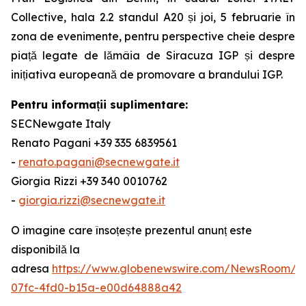
Collective, hala 2.2 standul A20 și joi, 5 februarie în
zona de evenimente, pentru perspective cheie despre
piață legate de lămâia de Siracuza IGP și despre
inițiativa europeană de promovare a brandului IGP.
Pentru informații suplimentare:
SECNewgate Italy
Renato Pagani +39 335 6839561
-
renato.pagani@secnewgate.it
Giorgia Rizzi +39 340 0010762
-
giorgia.rizzi@secnewgate.it
O imagine care însoțește prezentul anunț este
disponibilă la
adresa
https://www.globenewswire.com/NewsRoom/A
07fc-4fd0-b15a-e00d64888a42