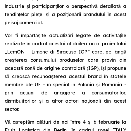
industrie și participanților o perspectivă detaliată a
tendințelor pieței și a poziționării brandului în acest
peisaj comercial.
Vor fi împărtășite actualizări legate de activitățile
realizate în cadrul acestui al doilea an al proiectului
„LemON – Limone di Siracusa IGP” care, pe lângă
creșterea consumului produselor care provin din
această zonă de origine controlată (IGP), își propune
să crească recunoașterea acestui brand în statele
membre ale UE - în special în Polonia și România -
prin acțiuni de angajare a consumatorilor,
distribuitorilor și a altor actori naționali din acest
sector.
Vă așteptăm alături de noi între 4 și 6 februarie la
Fruit Logistica din Berlin, în cadrul zonei ITALY