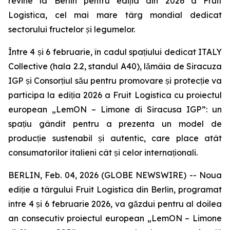
revine la Berlin pentru ediția din 2026 a Fruit
Logistica, cel mai mare târg mondial dedicat
sectorului fructelor și legumelor.
Între 4 și 6 februarie, în cadul spațiului dedicat ITALY
Collective (hala 2.2, standul A40), lămâia de Siracuza
IGP și Consorțiul său pentru promovare și protecție va
participa la ediția 2026 a Fruit Logistica cu proiectul
european „LemON – Limone di Siracusa IGP”: un
spațiu gândit pentru a prezenta un model de
producție sustenabil și autentic, care place atât
consumatorilor italieni cât și celor internaționali.
BERLIN, Feb. 04, 2026 (GLOBE NEWSWIRE) -- Noua
ediție a târgului Fruit Logistica din Berlin, programat
între 4 și 6 februarie 2026, va găzdui pentru al doilea
an consecutiv proiectul european „LemON – Limone