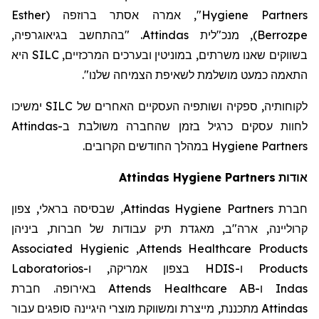
Esther
(
ברוזפה
", אמרה אסתר
Hygiene Partners
. "בהתחשב בגיאוגרפיה,
Attindas
, מנכ"לית
)
Berrozpe
היא
SILC
בשווקים שאנו משרתים, במוניטין ובערכים המרכזיים,
".
התאמה כמעט מושלמת לשאיפת הצמיחה שלנו
ימשיכו
SILC
לקוחותיה, ספקיה ושותפיה העסקיים האחרים של
Attindas
לחוות עסקים כרגיל בזמן שהחברה משולבת ב-
במהלך החודשים הקרובים.
Hygiene Partners
Attindas
Hygiene Partners
אודות
, שבסיסה בראלי, צפון
Attindas Hygiene Partners
חברת
קרוליינה, ארה"ב, מאגדת תיק עבודות של חברות, ביניהן
Associated Hygienic
,
Attends Healthcare Products
Laboratorios
בצפון אמריקה, ו-
HDIS
ו-
Products
באירופה. חברת
Attends Healthcare AB
ו-
Indas
מתכננת, מייצרת ומשווקת מוצרי היגיינה סופגים עבור
Attindas