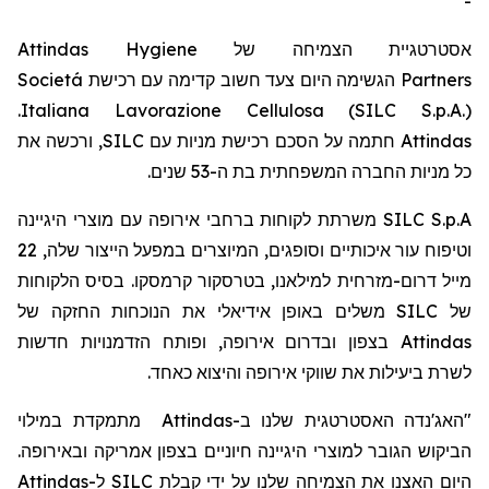
-
Attindas Hygiene
אסטרטגיית הצמיחה של
Societá
הגשימה היום צעד חשוב קדימה עם רכישת
Partners
.
Italiana Lavorazione Cellulosa (SILC S.p.A.)
, ורכשה את
SILC
חתמה על הסכם רכישת מניות עם
Attindas
כל מניות החברה המשפחתית בת ה-53
שנים.
משרתת לקוחות ברחבי אירופה עם מוצרי היגיינה
SILC S.p.A
22
וטיפוח עור איכותיים וסופגים, המיוצרים במפעל הייצור שלה,
מייל
דרום-מזרחית למילאנו,
בטרסקור
קרמסקו
. בסיס הלקוחות
משלים באופן אידיאלי את הנוכחות החזקה של
SILC
של
בצפון ובדרום אירופה, ופותח הזדמנויות חדשות
Attindas
לשרת ביעילות את שווקי אירופה והיצוא כאחד.
מתמקדת במילוי
Attindas
ב-
"האג'נדה האסטרטגית שלנו
הביקוש הגובר למוצרי היגיינה חיוניים בצפון אמריקה ובאירופה.
Attindas
ל-
SILC
היום האצנו את הצמיחה שלנו על ידי קבלת