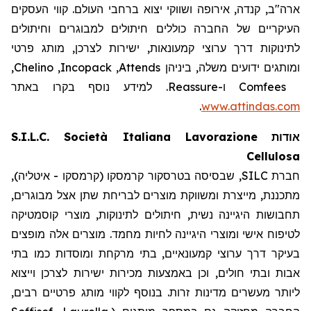
ארה"ב, קנדה, אירופה ושווקי יצוא ברחבי העולם. קווי העסקים
העיקריים של החברה כוללים חיתולים למבוגרים וחיתולים
לתינוקות דרך ערוצי קמעונאות, ישירות לצרכן, מותג פרטי
,
Chelino
,
Incopack
,
Attends
ומותגים ידועים משלה, ביניהן
. למידע נוסף בקרו באתר
Reassure
ו-
Comfees
.
www.attindas.com
S.I.L.C. Società Italiana Lavorazione
אודות
Cellulosa
חברת SILC, שבסיסה בטרסקור קרמסקו (קרמסקו - איטליה),
מתכננת, מייצרת ומשווקת מוצרים לבריחת שתן אצל מבוגרים,
תחבושות היגיינה נשית, חיתולים לתינוקות, מוצרי קוסמטיקה
לטיפוח אישי ומוצרי היגיינה לחיות מחמד. מוצרים אלה מופצים
בעיקר דרך ערוצי קמעונאיים, בתי מרקחת ומוסדות כמו בתי
אבות ובתי חולים, וכן באמצעות מכירות ישירות לצרכן וייצוא
ליותר מעשרים מדינות זרות. בנוסף לקווי מותג פרטיים רבים,